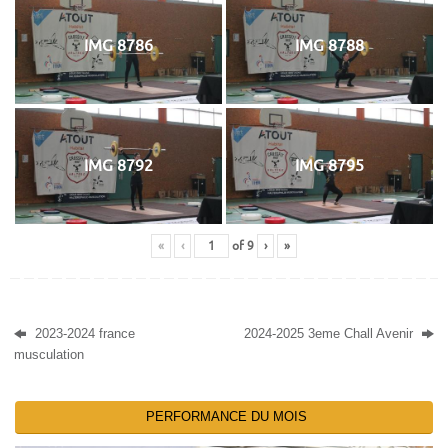
IMG 8786
IMG 8788
IMG 8792
IMG 8795
«
‹
of
9
›
»
2023-2024 france
2024-2025 3eme Chall Avenir
musculation
PERFORMANCE DU MOIS