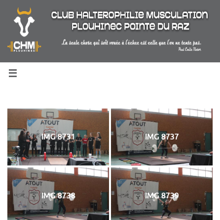
Passer
au
contenu
IMG 8731
IMG 8737
IMG 8738
IMG 8739