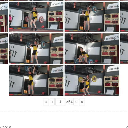
«
‹
of
4
›
»
e 2019