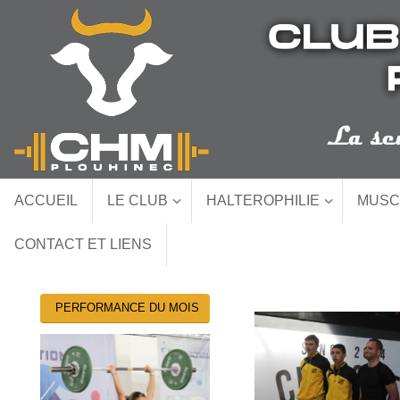
Passer
au
contenu
Passer
ACCUEIL
LE CLUB
HALTEROPHILIE
MUSC
au
contenu
CONTACT ET LIENS
PERFORMANCE DU MOIS