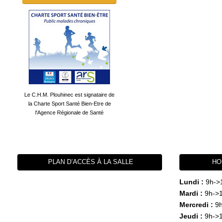
Le C.H.M. Plouhinec est signataire de
la Charte Sport Santé Bien-Etre de
l'Agence Régionale de Santé
PLAN D’ACCÈS À LA SALLE
HO
Lundi :
9h->
Mardi :
9h->1
Mercredi :
9h
Jeudi :
9h->1