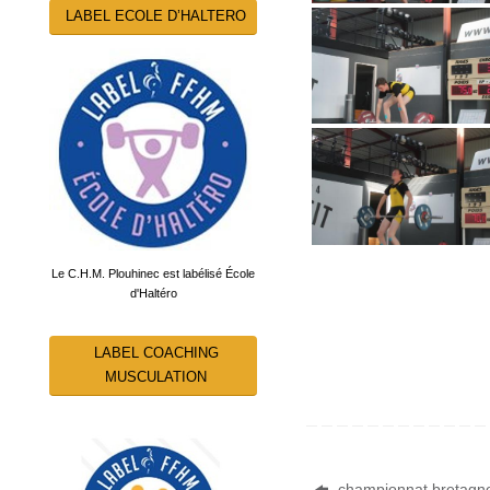
LABEL ECOLE D’HALTERO
Le C.H.M. Plouhinec est labélisé École
d'Haltéro
LABEL COACHING
MUSCULATION
championnat bretagn