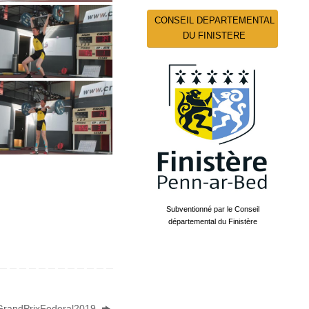
CONSEIL DEPARTEMENTAL
DU FINISTERE
Subventionné par le Conseil
départemental du Finistère
GrandPrixFederal2019