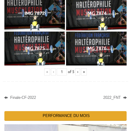
IMG 7872
IMG 7874
IMG 7875
IMG 7876
«
‹
of
5
›
»
Finale-CF-2022
2022_FNT
PERFORMANCE DU MOIS