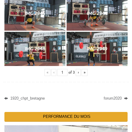
IMG 2945
IMG 2944
IMG 2948
IMG 2949
«
‹
of
3
›
»
1920_chpt_bretagne
forum2020
PERFORMANCE DU MOIS