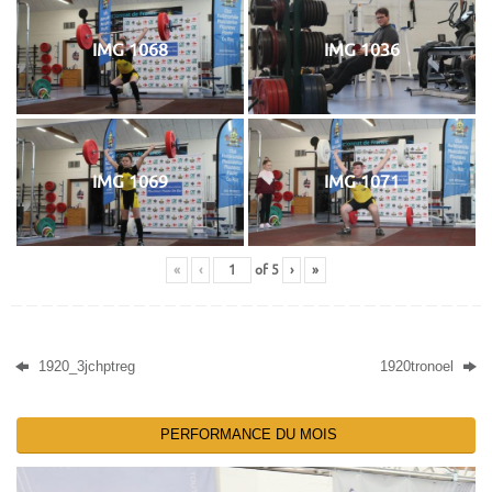
IMG 1068
IMG 1036
IMG 1069
IMG 1071
«
‹
of
5
›
»
1920_3jchptreg
1920tronoel
PERFORMANCE DU MOIS