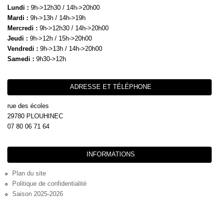
Lundi :
9h->12h30 / 14h->20h00
Mardi :
9h->13h / 14h->19h
Mercredi :
9h->12h30 / 14h->20h00
Jeudi :
9h->12h / 15h->20h00
Vendredi :
9h->13h / 14h->20h00
Samedi :
9h30->12h
ADRESSE ET TÉLÉPHONE
rue des écoles
29780 PLOUHINEC
07 80 06 71 64
INFORMATIONS
Plan du site
Politique de confidentialité
Saison 2025-2026