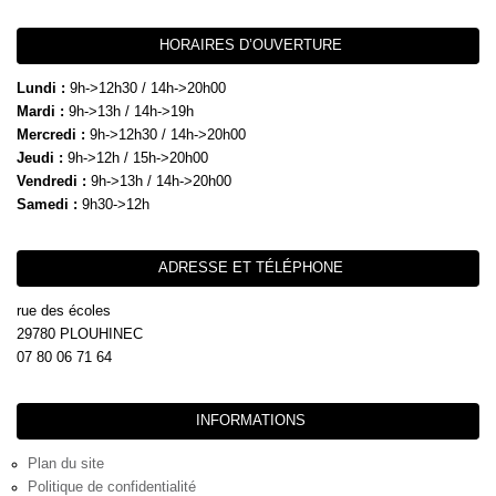
HORAIRES D’OUVERTURE
Lundi :
9h->12h30 / 14h->20h00
Mardi :
9h->13h / 14h->19h
Mercredi :
9h->12h30 / 14h->20h00
Jeudi :
9h->12h / 15h->20h00
Vendredi :
9h->13h / 14h->20h00
Samedi :
9h30->12h
ADRESSE ET TÉLÉPHONE
rue des écoles
29780 PLOUHINEC
07 80 06 71 64
INFORMATIONS
Plan du site
Politique de confidentialité