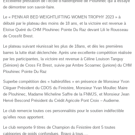
Excellente prestation de l’école d’haltérophilie de Plouhinec qui a essayé
de démontrer son savoir-faire.
Le « PENN AR BED WEIGHTLIFTING WOMEN TROPHY 2023 » à
débuté par le plateau des moins de 18 ans, et la victoire est revenue à
Eloïse Quéré du CHM Plouhinec Pointe Du Raz devant Lili le Rousseau
de Crossfit Brest.
Le plateau suivant réunissait les plus de 18ans, et dès les premières
barres la lutte était déclenchée. Après une excellente compétition réalisée
par les participantes, la victoire est revenue à Céline Louison Tanguy
(Séniore) de Cross Fit Brest, suivie par Ambre Scoarnec (juniore) du CHM
Plouhinec Pointe Du Raz
Superbe compétition des « haltérofilles » en présence de Monsieur Yvon
Cléguer Président du CDOS du Finistère, Monsieur Yvan Moullec Maire
de Plouhinec, Madame Micheline Saffre de la FNMJS, et Monsieur Jean
Hervé Bescond Président du Crédit Agricole Pont Croix – Audierne.
Le club remercie toutes ces personnalités pour le soutien indéfectible
qu’elles nous apportent.
Le club remporte 9 titres de Champion du Finistère dont 5 toutes
catégories de poids confondues. Bravo à tous….