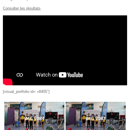
Consulter les résultats
[visual_portfolio id= »8405″]
IMG 9084
IMG 9083