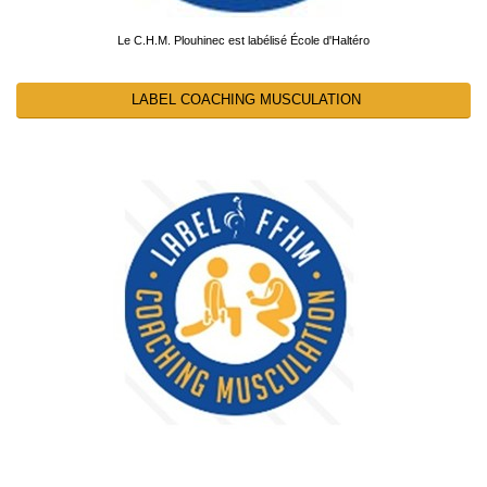
Le C.H.M. Plouhinec est labélisé École d'Haltéro
LABEL COACHING MUSCULATION