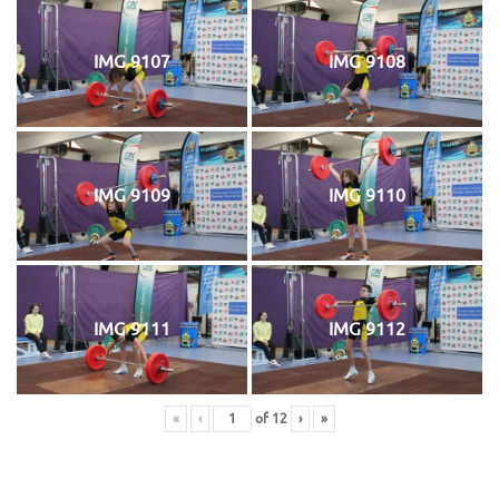
IMG 9107
IMG 9108
IMG 9109
IMG 9110
IMG 9111
IMG 9112
«
‹
of
12
›
»