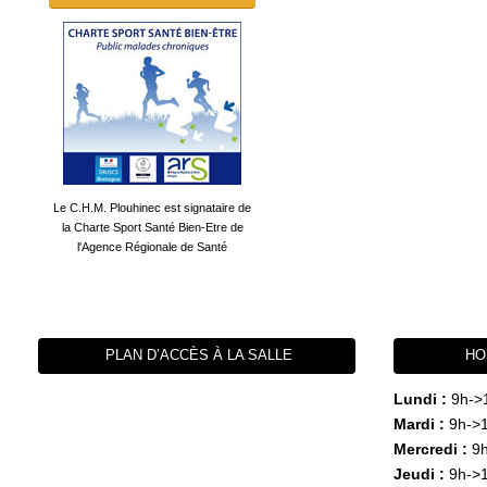
Le C.H.M. Plouhinec est signataire de
la Charte Sport Santé Bien-Etre de
l'Agence Régionale de Santé
PLAN D’ACCÈS À LA SALLE
HO
Lundi :
9h->
Mardi :
9h->1
Mercredi :
9h
Jeudi :
9h->1