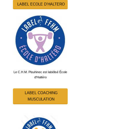
LABEL ECOLE D’HALTERO
Le C.H.M. Plouhinec est labélisé École
d'Haltéro
LABEL COACHING
MUSCULATION