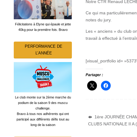
Notre CTR Renaud LECHEVAL
Ce qui ma particulièrement
notes du jury.
Félicitations à Elyne qui épaule et jette
40kg pour la première fois. Bravo
Les « anciens » du club on
travail à effectué à l’entr
PERFORMANCE DE
L’ANNÉE
[visual_portfolio id= »5373
Partager :
Le club monte sur la 2ème marche du
podium de la saison 9 des muscu
challenge.
Bravo à tous nos adhérents qui ont
1ère JOURNÉE CHA
participé aux différents défis tout au
CLUBS NATIONALE II A (
long de la saison