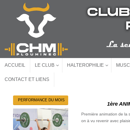
Passer
au
contenu
Passer
ACCUEIL
LE CLUB
HALTEROPHILIE
MUSC
au
contenu
CONTACT ET LIENS
PERFORMANCE DU MOIS
1ère AN
Première animation de la s
on à vu revenir avec plais