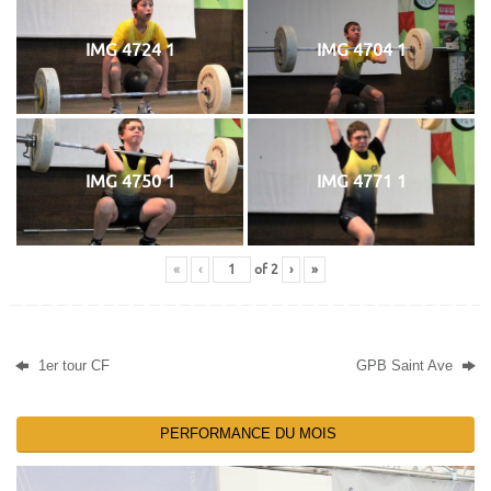
IMG 4724 1
IMG 4704 1
IMG 4750 1
IMG 4771 1
«
‹
of
2
›
»
1er tour CF
GPB Saint Ave
PERFORMANCE DU MOIS