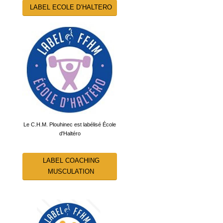
LABEL ECOLE D’HALTERO
Le C.H.M. Plouhinec est labélisé École
d'Haltéro
LABEL COACHING
MUSCULATION