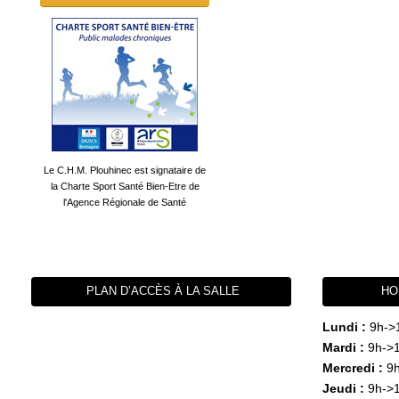
Le C.H.M. Plouhinec est signataire de
la Charte Sport Santé Bien-Etre de
l'Agence Régionale de Santé
PLAN D’ACCÈS À LA SALLE
HO
Lundi :
9h->
Mardi :
9h->1
Mercredi :
9h
Jeudi :
9h->1