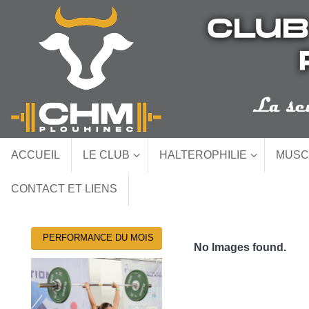
Passer
au
contenu
Passer
ACCUEIL
LE CLUB
HALTEROPHILIE
MUSC
au
contenu
CONTACT ET LIENS
PERFORMANCE DU MOIS
No Images found.