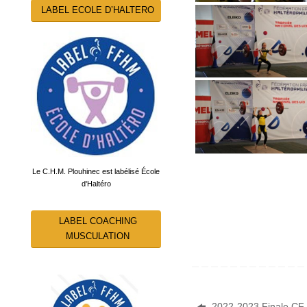
LABEL ECOLE D’HALTERO
Le C.H.M. Plouhinec est labélisé École
d'Haltéro
LABEL COACHING
MUSCULATION
2022-2023 Finale CF