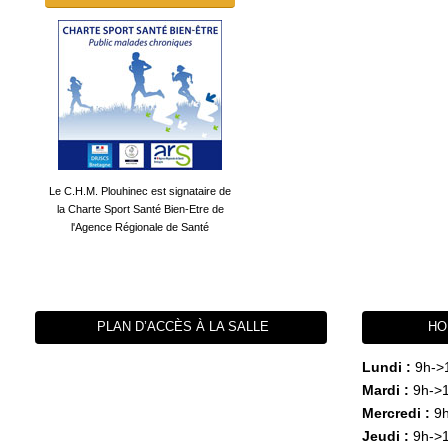
Le C.H.M. Plouhinec est signataire de
la Charte Sport Santé Bien-Etre de
l'Agence Régionale de Santé
PLAN D’ACCÈS À LA SALLE
HO
Lundi :
9h->
Mardi :
9h->1
Mercredi :
9h
Jeudi :
9h->1