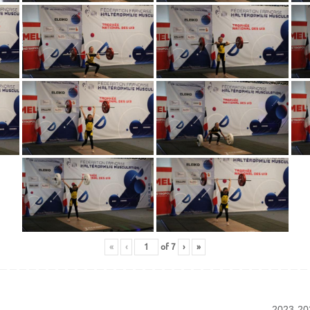
«
‹
of
7
›
»
2023-202