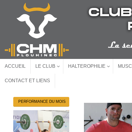
Passer
au
contenu
Passer
ACCUEIL
LE CLUB
HALTEROPHILIE
MUSC
au
contenu
CONTACT ET LIENS
PERFORMANCE DU MOIS