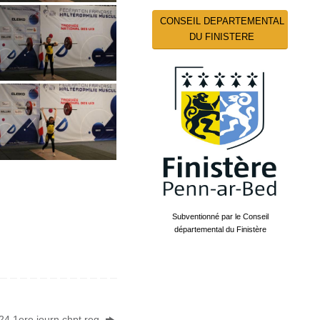
CONSEIL DEPARTEMENTAL
DU FINISTERE
Subventionné par le Conseil
départemental du Finistère
4 1ere journ chpt reg