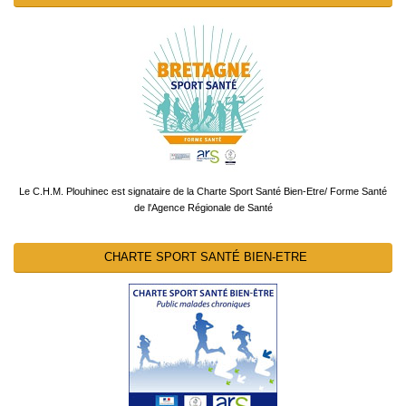
Le C.H.M. Plouhinec est signataire de la Charte Sport Santé Bien-Etre/ Forme Santé
de l'Agence Régionale de Santé
CHARTE SPORT SANTÉ BIEN-ETRE