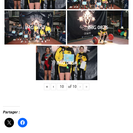
IMG 0857
IMG 0826
IMG 0854
«
‹
of
10
›
»
Partager :