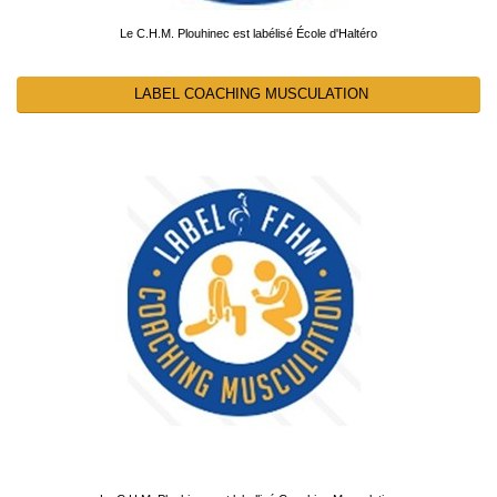
Le C.H.M. Plouhinec est labélisé École d'Haltéro
LABEL COACHING MUSCULATION