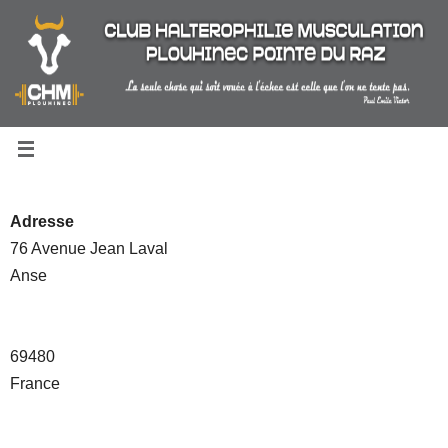
Passer
au
contenu
Adresse
76 Avenue Jean Laval
Anse
69480
France