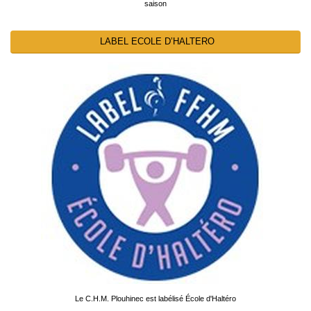
saison
LABEL ECOLE D’HALTERO
Le C.H.M. Plouhinec est labélisé École d'Haltéro