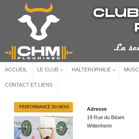
Passer
au
contenu
Passer
ACCUEIL
LE CLUB
HALTEROPHILIE
MUSC
au
contenu
CONTACT ET LIENS
PERFORMANCE DU MOIS
Adresse
19 Rue du Béarn
Wittenheim