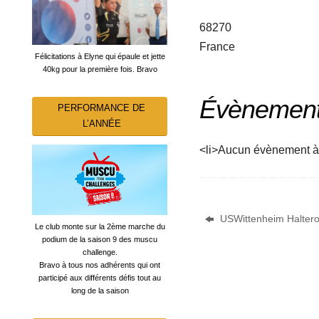
68270
France
Félicitations à Elyne qui épaule et jette
40kg pour la première fois. Bravo
Évènement 
PERFORMANCE DE
L’ANNÉE
<li>Aucun évènement à
USWittenheim Halterop
Le club monte sur la 2ème marche du
podium de la saison 9 des muscu
challenge.
Bravo à tous nos adhérents qui ont
participé aux différents défis tout au
long de la saison