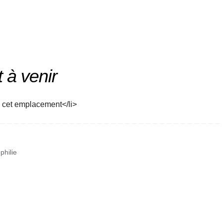
à venir
 cet emplacement</li>
hilie