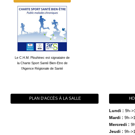
Le C.H.M. Plouhinec est signataire de
la Charte Sport Santé Bien-Etre de
l'Agence Régionale de Santé
PLAN D’ACCÈS À LA SALLE
HO
Lundi :
9h->
Mardi :
9h->1
Mercredi :
9h
Jeudi :
9h->1