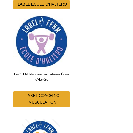
LABEL ECOLE D’HALTERO
Le C.H.M. Plouhinec est labélisé École
d'Haltéro
LABEL COACHING
MUSCULATION