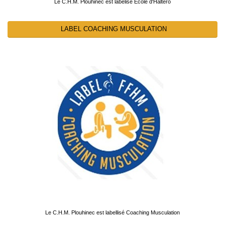
Le C.H.M. Plouhinec est labélisé École d'Haltéro
LABEL COACHING MUSCULATION
Le C.H.M. Plouhinec est labellisé Coaching Musculation