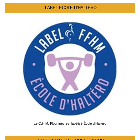
LABEL ECOLE D’HALTERO
Le C.H.M. Plouhinec est labélisé École d'Haltéro