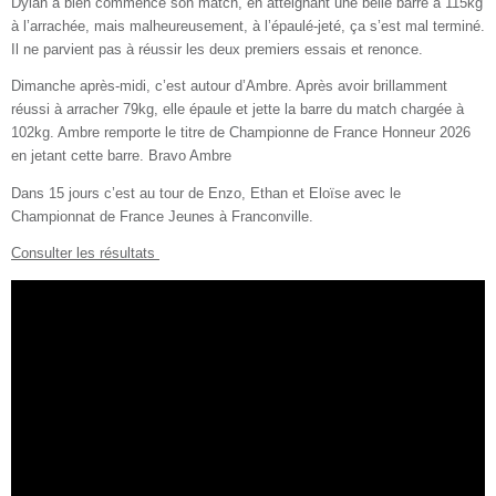
Dylan a bien commencé son match, en atteignant une belle barre à 115kg
à l’arrachée, mais malheureusement, à l’épaulé-jeté, ça s’est mal terminé.
Il ne parvient pas à réussir les deux premiers essais et renonce.
Dimanche après-midi, c’est autour d’Ambre. Après avoir brillamment
réussi à arracher 79kg, elle épaule et jette la barre du match chargée à
102kg. Ambre remporte le titre de Championne de France Honneur 2026
en jetant cette barre. Bravo Ambre
Dans 15 jours c’est au tour de Enzo, Ethan et Eloïse avec le
Championnat de France Jeunes à Franconville.
Consulter les résultats