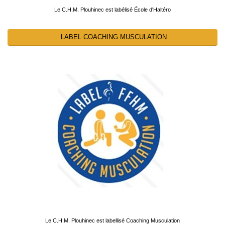
Le C.H.M. Plouhinec est labélisé École d'Haltéro
LABEL COACHING MUSCULATION
Le C.H.M. Plouhinec est labellisé Coaching Musculation