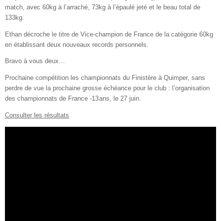
match, avec 60kg à l’arraché, 73kg à l’épaulé jeté et le beau total de
133kg.
Ethan décroche le titre de Vice-champion de France de la catégorie 60kg
en établissant deux nouveaux records personnels.
Bravo à vous deux…
Prochaine compétition les championnats du Finistère à Quimper, sans
perdre de vue la prochaine grosse échéance pour le club : l’organisation
des championnats de France -13 ans, le 27 juin.
Consulter les résultats